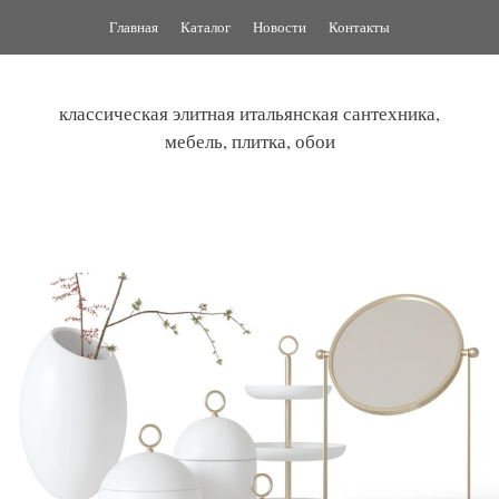
Перейти
Главная
Каталог
Новости
Контакты
к
содержимому
классическая элитная итальянская сантехника,
мебель, плитка, обои