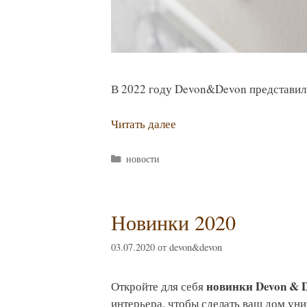
В 2022 году Devon&Devon представи
Читать далее
Рубрики
новости
Новинки 2020
03.07.2020
от
devon&devon
новинки Devon & D
Откройте для себя
интерьера, чтобы сделать ваш дом ун